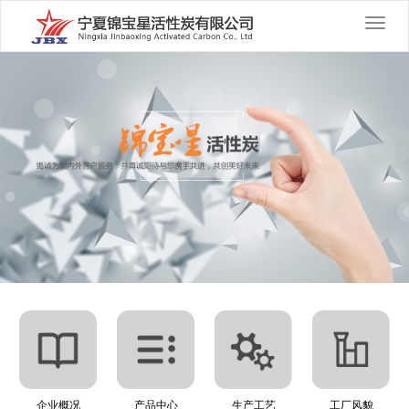
切
换
导
航
企业概况
产品中心
生产工艺
工厂风貌